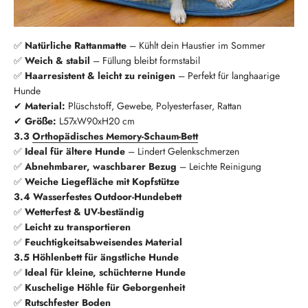
✅
Natürliche Rattanmatte
– Kühlt dein Haustier im Sommer
✅
Weich & stabil
– Füllung bleibt formstabil
✅
Haarresistent & leicht zu reinigen
– Perfekt für langhaarige
Hunde
✔
Material:
Plüschstoff, Gewebe, Polyesterfaser, Rattan
✔
Größe:
L57xW90xH20 cm
3.3
Orthopädisches Memory-Schaum-Bett
✅
Ideal für ältere Hunde
– Lindert Gelenkschmerzen
✅
Abnehmbarer, waschbarer Bezug
– Leichte Reinigung
✅
Weiche Liegefläche mit Kopfstütze
3.4 Wasserfestes Outdoor-Hundebett
✅
Wetterfest & UV-beständig
✅
Leicht zu transportieren
✅
Feuchtigkeitsabweisendes Material
3.5 Höhlenbett für ängstliche Hunde
✅
Ideal für kleine, schüchterne Hunde
✅
Kuschelige Höhle für Geborgenheit
✅
Rutschfester Boden