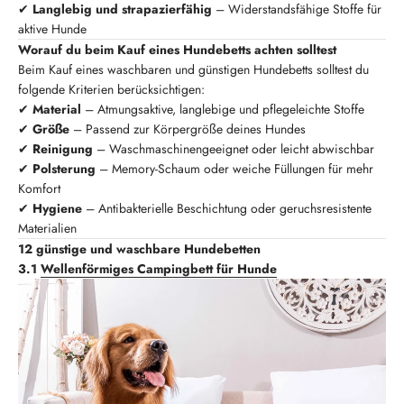
✔
Langlebig und strapazierfähig
– Widerstandsfähige Stoffe für
aktive Hunde
Worauf du beim Kauf eines Hundebetts achten solltest
Beim Kauf eines waschbaren und günstigen Hundebetts solltest du
folgende Kriterien berücksichtigen:
✔
Material
– Atmungsaktive, langlebige und pflegeleichte Stoffe
✔
Größe
– Passend zur Körpergröße deines Hundes
✔
Reinigung
– Waschmaschinengeeignet oder leicht abwischbar
✔
Polsterung
– Memory-Schaum oder weiche Füllungen für mehr
Komfort
✔
Hygiene
– Antibakterielle Beschichtung oder geruchsresistente
Materialien
12 günstige und waschbare Hundebetten
3.1
Wellenförmiges Campingbett für Hunde