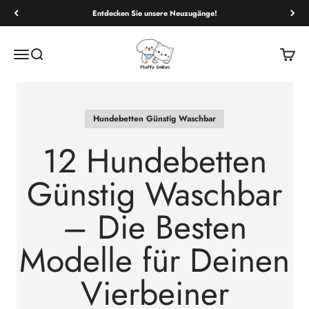
Entdecken Sie unsere Neuzugänge!
Fluffy Smiles
Navigationsmenü öffnen
Suche öffnen
Warenk
Hundebetten Günstig Waschbar
12 Hundebetten
Günstig Waschbar
– Die Besten
Modelle für Deinen
Vierbeiner