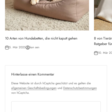
10 Arten von Hundebetten, die nicht kaputt gehen
8 von Tierä
Ratgeber fü
5. Mär 2025
kan sen
10. Mär 2
Hinterlasse einen Kommentar
Diese Website ist durch hCaptcha geschützt und es gelten die
allgemeinen Geschäftsbedingungen
und
Datenschutzbestimmungen
von hCaptcha.