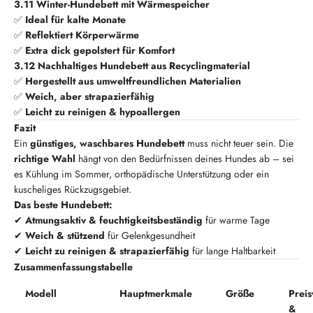
3.11 Winter-Hundebett mit Wärmespeicher
✅
Ideal für kalte Monate
✅
Reflektiert Körperwärme
✅
Extra dick gepolstert für Komfort
3.12 Nachhaltiges Hundebett aus Recyclingmaterial
✅
Hergestellt aus umweltfreundlichen Materialien
✅
Weich, aber strapazierfähig
✅
Leicht zu reinigen & hypoallergen
Fazit
Ein
günstiges, waschbares Hundebett
muss nicht teuer sein. Die
richtige Wahl
hängt von den Bedürfnissen deines Hundes ab – sei
es Kühlung im Sommer, orthopädische Unterstützung oder ein
kuscheliges Rückzugsgebiet.
Das beste Hundebett:
✔
Atmungsaktiv & feuchtigkeitsbeständig
für warme Tage
✔
Weich & stützend
für Gelenkgesundheit
✔
Leicht zu reinigen & strapazierfähig
für lange Haltbarkeit
Zusammenfassungstabelle
Modell
Hauptmerkmale
Größe
Preis
&