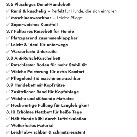
3.6 Plüschiges Donut-Hundebett
✅
Rund & kuschelig
– Perfekt für Hunde, die sich einrollen
✅
Maschinenwaschbar
– Leichte Pflege
✅
Superweiches Kunstfell
3.7 Faltbares Reisebett für Hunde
✅
Platzsparend zusammenklappbar
✅
Leicht & ideal für unterwegs
✅
Wasserfeste Unterseite
3.8 Anti-Rutsch-Kuschelbett
✅
Rutschfester Boden für mehr Stabilität
✅
Weiche Polsterung für extra Komfort
✅
Pflegeleicht & maschinenwaschbar
3.9 Hundebett mit Kopfstütze
✅
Zusätzlicher Rand für Kopfablage
✅
Weiche und stützende Matratze
✅
Hochwertige Füllung für Langlebigkeit
3.10 Erhöhtes Netzbett für heiße Tage
✅
Hält Hunde kühl durch Luftzirkulation
✅
Wetterfestes Material
✅
Leicht abwischbar & schmutzresistent