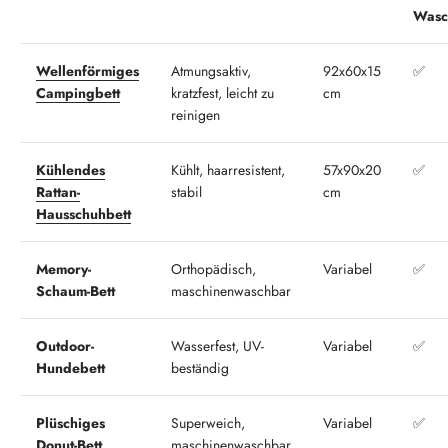
Wasc
Wellenförmiges
Atmungsaktiv,
92x60x15
✅
Campingbett
kratzfest, leicht zu
cm
reinigen
Kühlendes
Kühlt, haarresistent,
57x90x20
✅
Rattan-
stabil
cm
Hausschuhbett
Memory-
Orthopädisch,
Variabel
✅
Schaum-Bett
maschinenwaschbar
Outdoor-
Wasserfest, UV-
Variabel
✅
Hundebett
beständig
Plüschiges
Superweich,
Variabel
✅
Donut-Bett
maschinenwaschbar