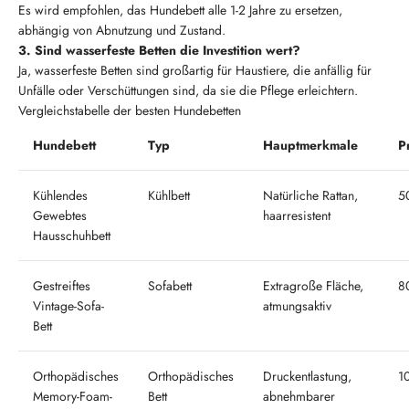
Es wird empfohlen, das Hundebett alle 1-2 Jahre zu ersetzen,
abhängig von Abnutzung und Zustand.
3. Sind wasserfeste Betten die Investition wert?
Ja, wasserfeste Betten sind großartig für Haustiere, die anfällig für
Unfälle oder Verschüttungen sind, da sie die Pflege erleichtern.
Vergleichstabelle der besten Hundebetten
Hundebett
Typ
Hauptmerkmale
P
Kühlendes
Kühlbett
Natürliche Rattan,
50
Gewebtes
haarresistent
Hausschuhbett
Gestreiftes
Sofabett
Extragroße Fläche,
8
Vintage-Sofa-
atmungsaktiv
Bett
Orthopädisches
Orthopädisches
Druckentlastung,
1
Memory-Foam-
Bett
abnehmbarer