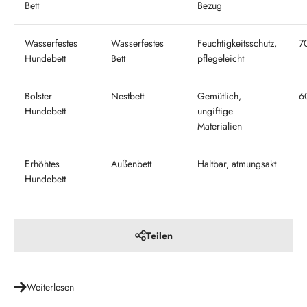
Bett
Bezug
Wasserfestes
Wasserfestes
Feuchtigkeitsschutz,
70
Hundebett
Bett
pflegeleicht
Bolster
Nestbett
Gemütlich,
6
Hundebett
ungiftige
Materialien
Erhöhtes
Außenbett
Haltbar, atmungsakt
Hundebett
Teilen
Weiterlesen