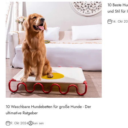
10 Beste Hu
und Stil für 
14. Okt 2
10 Waschbare Hundebetten für große Hunde - Der
ultimative Ratgeber
9. Okt 2024
kan sen