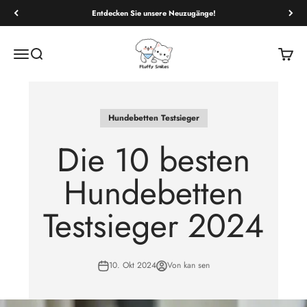
Entdecken Sie unsere Neuzugänge!
Fluffy Smiles
Navigationsmenü öffnen
Suche öffnen
Warenk
Hundebetten Testsieger
Die 10 besten
Hundebetten
Testsieger 2024
10. Okt 2024
Von kan sen