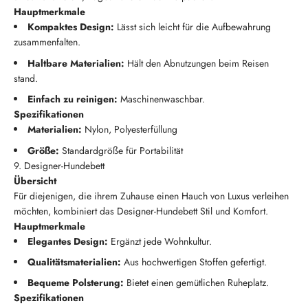
Hauptmerkmale
Kompaktes Design:
Lässt sich leicht für die Aufbewahrung
zusammenfalten.
Haltbare Materialien:
Hält den Abnutzungen beim Reisen
stand.
Einfach zu reinigen:
Maschinenwaschbar.
Spezifikationen
Materialien:
Nylon, Polyesterfüllung
Größe:
Standardgröße für Portabilität
9. Designer-Hundebett
Übersicht
Für diejenigen, die ihrem Zuhause einen Hauch von Luxus verleihen
möchten, kombiniert das Designer-Hundebett Stil und Komfort.
Hauptmerkmale
Elegantes Design:
Ergänzt jede Wohnkultur.
Qualitätsmaterialien:
Aus hochwertigen Stoffen gefertigt.
Bequeme Polsterung:
Bietet einen gemütlichen Ruheplatz.
Spezifikationen