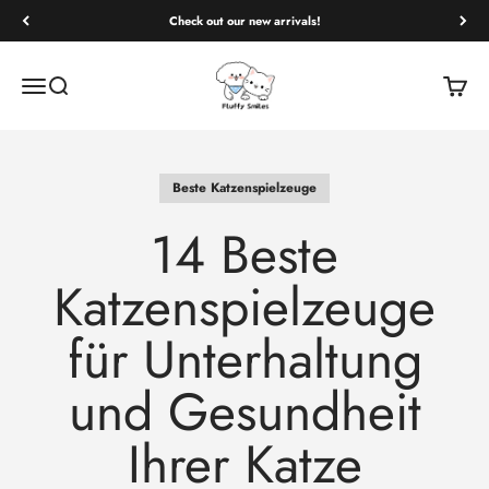
Check out our new arrivals!
Fluffy Smiles
Open navigation menu
Open search
Open c
Beste Katzenspielzeuge
14 Beste
Katzenspielzeuge
für Unterhaltung
und Gesundheit
Ihrer Katze