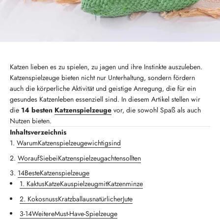
Katzen lieben es zu spielen, zu jagen und ihre Instinkte auszuleben.
Katzenspielzeuge bieten nicht nur Unterhaltung, sondern fördern
auch die körperliche Aktivität und geistige Anregung, die für ein
gesundes Katzenleben essenziell sind. In diesem Artikel stellen wir
die
14 besten
Katzenspielzeuge
vor, die sowohl Spaß als auch
Nutzen bieten.
Inhaltsverzeichnis
Warum
Katzenspielzeuge
wichtig
sind
Worauf
Sie
bei
Katzenspielzeug
achten
sollten
14
Beste
Katzenspielzeuge
1
. Kaktus
Katze
Kauspielzeug
mit
Katzenminze
2
. Kokosnuss
Kratzball
aus
natürlicher
Jute
3
-14
Weitere
Must
-Have
-Spielzeuge