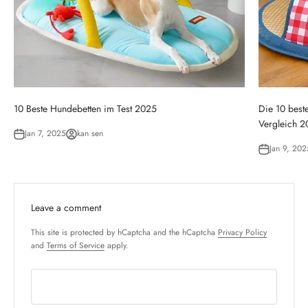
10 Beste Hundebetten im Test 2025
Die 10 best
Vergleich 
Jan 7, 2025
kan sen
Jan 9, 202
Leave a comment
This site is protected by hCaptcha and the hCaptcha
Privacy Policy
and
Terms of Service
apply.