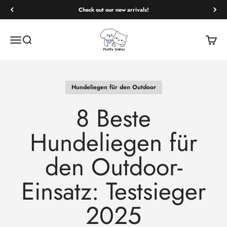
Check out our new arrivals!
Fluffy Smiles
Open navigation menu
Open search
Open c
Hundeliegen für den Outdoor
8 Beste
Hundeliegen für
den Outdoor-
Einsatz: Testsieger
2025