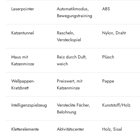
Laserpointer
Automatikmodus,
ABS
Bewegungstraining
Katzentunnel
Rascheln,
Nylon, Draht
Versteckspiel
Maus mit
Reiz durch Duft,
Plüsch
Katzenminze
weich
Wellpappen-
Preiswert, mit
Pappe
Kratzbrett
Katzenminze
Intelligenzspielzeug
Versteckte Fächer,
Kunststoff/Holz
Belohnung
Kletterelemente
Aktivitätscenter
Holz, Sisal