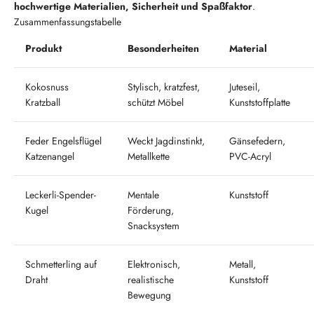
hochwertige Materialien, Sicherheit und Spaßfaktor
.
Zusammenfassungstabelle
Produkt
Besonderheiten
Material
Kokosnuss
Stylisch, kratzfest,
Juteseil,
Kratzball
schützt Möbel
Kunststoffplatte
Feder Engelsflügel
Weckt Jagdinstinkt,
Gänsefedern,
Katzenangel
Metallkette
PVC-Acryl
Leckerli-Spender-
Mentale
Kunststoff
Kugel
Förderung,
Snacksystem
Schmetterling auf
Elektronisch,
Metall,
Draht
realistische
Kunststoff
Bewegung