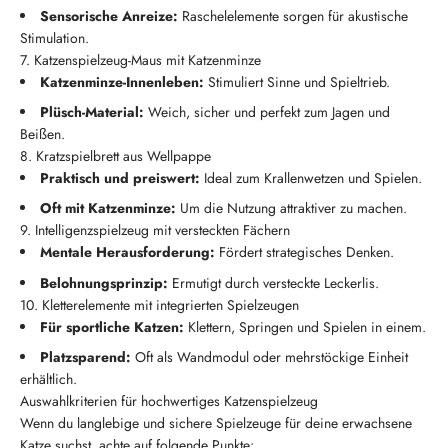
Sensorische Anreize:
Raschelelemente sorgen für akustische
Stimulation.
7. Katzenspielzeug-Maus mit Katzenminze
Katzenminze-Innenleben:
Stimuliert Sinne und Spieltrieb.
Plüsch-Material:
Weich, sicher und perfekt zum Jagen und
Beißen.
8. Kratzspielbrett aus Wellpappe
Praktisch und preiswert:
Ideal zum Krallenwetzen und Spielen.
Oft mit Katzenminze:
Um die Nutzung attraktiver zu machen.
9. Intelligenzspielzeug mit versteckten Fächern
Mentale Herausforderung:
Fördert strategisches Denken.
Belohnungsprinzip:
Ermutigt durch versteckte Leckerlis.
10. Kletterelemente mit integrierten Spielzeugen
Für sportliche Katzen:
Klettern, Springen und Spielen in einem.
Platzsparend:
Oft als Wandmodul oder mehrstöckige Einheit
erhältlich.
Auswahlkriterien für hochwertiges Katzenspielzeug
Wenn du langlebige und sichere Spielzeuge für deine erwachsene
Katze suchst, achte auf folgende Punkte: