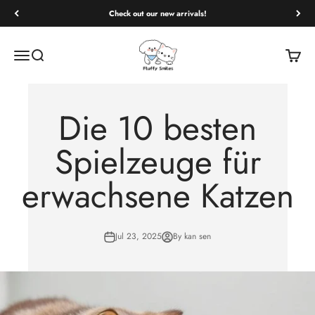
Check out our new arrivals!
Fluffy Smiles
Open navigation menu
Open search
Open c
Die 10 besten
Spielzeuge für
erwachsene Katzen
Jul 23, 2025
By kan sen