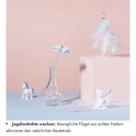
Jagdinstinkte wecken:
Bewegliche Flügel aus echten Federn
aktivieren den natürlichen Beutetrieb.