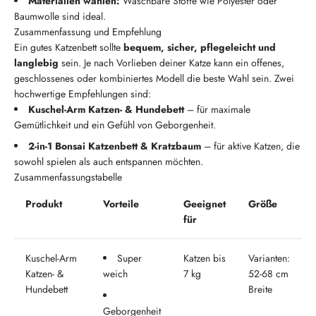
Materialien wählen:
Waschbare Stoffe wie Polyester oder
Baumwolle sind ideal.
Zusammenfassung und Empfehlung
Ein gutes Katzenbett sollte
bequem, sicher, pflegeleicht und
langlebig
sein. Je nach Vorlieben deiner Katze kann ein offenes,
geschlossenes oder kombiniertes Modell die beste Wahl sein. Zwei
hochwertige Empfehlungen sind:
Kuschel-Arm Katzen- & Hundebett
– für maximale
Gemütlichkeit und ein Gefühl von Geborgenheit.
2-in-1 Bonsai Katzenbett & Kratzbaum
– für aktive Katzen, die
sowohl spielen als auch entspannen möchten.
Zusammenfassungstabelle
Produkt
Vorteile
Geeignet
Größe
für
Kuschel-Arm
Super
Katzen bis
Varianten:
Katzen- &
weich
7 kg
52-68 cm
Hundebett
Breite
Geborgenheit