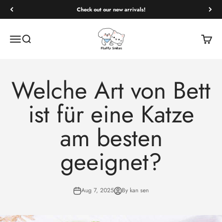
Check out our new arrivals!
Fluffy Smiles
Open navigation menu
Open search
Open c
Welche Art von Bett
ist für eine Katze
am besten
geeignet?
Aug 7, 2025
By kan sen