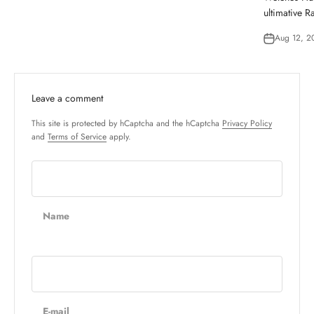
ultimative R
Aug 12, 2
Leave a comment
This site is protected by hCaptcha and the hCaptcha
Privacy Policy
and
Terms of Service
apply.
Name
E-mail