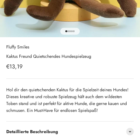
Gehe zu Element 1
Gehe zu Element 2
Gehe zu Element 3
Gehe zu Element 4
Gehe zu Element 5
Fluffy Smiles
Kaktus Freund Quietschendes Hundespielzeug
Angebot
€13,19
Hol dir den quietschenden Kaktus für die Spielzeit deines Hundes!
Dieses kreative und robuste Spielzeug hält auch dem wildesten
Toben stand und ist perfekt für aktive Hunde, die gerne kauen und
schmusen. Ein Must-Have für endlosen Spielspaß!
Detaillierte Beschreibung