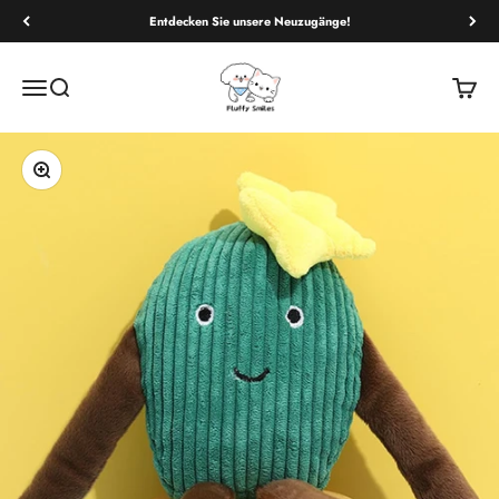
Entdecken Sie unsere Neuzugänge!
Fluffy Smiles
Navigationsmenü öffnen
Suche öffnen
Warenk
Bild vergrößern