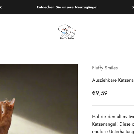
Entdecken Sie unsere Neuzugänge!
Fluffy Smiles
Fluffy Smiles
Ausziehbare Katzena
Angebot
€9,59
Hol dir den ultimati
Katzenangel! Diese co
endlose Unterhaltung