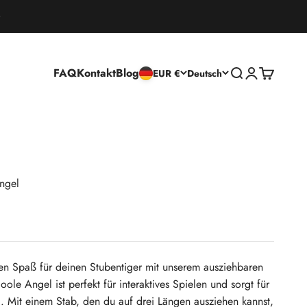
FAQ
Kontakt
Blog
Suche öffnen
Kundenkontos
Warenkorb
EUR €
Deutsch
ngel
ven Spaß für deinen Stubentiger mit unserem ausziehbaren
ole Angel ist perfekt für interaktives Spielen und sorgt für
. Mit einem Stab, den du auf drei Längen ausziehen kannst,