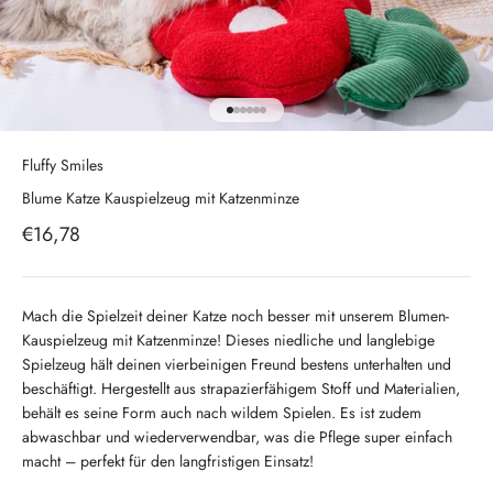
Gehe zu Element 1
Gehe zu Element 2
Gehe zu Element 3
Gehe zu Element 4
Gehe zu Element 5
Gehe zu Element 6
Fluffy Smiles
Blume Katze Kauspielzeug mit Katzenminze
Angebot
€16,78
Mach die Spielzeit deiner Katze noch besser mit unserem Blumen-
Kauspielzeug mit Katzenminze! Dieses niedliche und langlebige
Spielzeug hält deinen vierbeinigen Freund bestens unterhalten und
beschäftigt. Hergestellt aus strapazierfähigem Stoff und Materialien,
behält es seine Form auch nach wildem Spielen. Es ist zudem
abwaschbar und wiederverwendbar, was die Pflege super einfach
macht – perfekt für den langfristigen Einsatz!