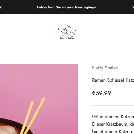
Entdecken Sie unsere Neuzugänge!
Fluffy Smiles
Fluffy Smiles
Ramen Schüssel Katz
Angebot
€59,99
Gönn deinem Katzenf
Dieser Kratzbaum, de
bietet deiner Katze