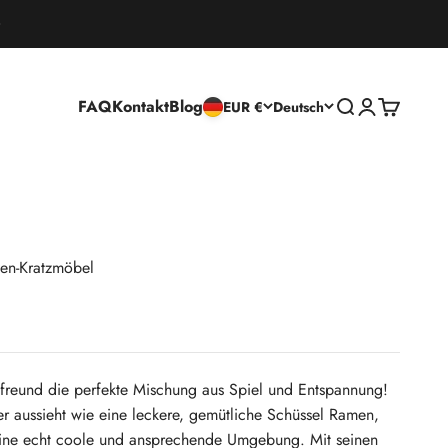
FAQ
Kontakt
Blog
Suche öffnen
Kundenkontos
Warenkorb
EUR €
Deutsch
en-Kratzmöbel
reund die perfekte Mischung aus Spiel und Entspannung!
r aussieht wie eine leckere, gemütliche Schüssel Ramen,
 eine echt coole und ansprechende Umgebung. Mit seinen