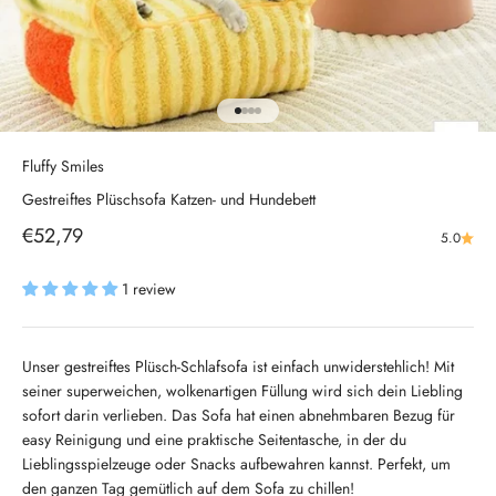
Gehe zu Element 1
Gehe zu Element 2
Gehe zu Element 3
Gehe zu Element 4
Fluffy Smiles
Gestreiftes Plüschsofa Katzen- und Hundebett
Angebot
€52,79
5.0
1 review
Unser gestreiftes Plüsch-Schlafsofa ist einfach unwiderstehlich! Mit
seiner superweichen, wolkenartigen Füllung wird sich dein Liebling
sofort darin verlieben. Das Sofa hat einen abnehmbaren Bezug für
easy Reinigung und eine praktische Seitentasche, in der du
Lieblingsspielzeuge oder Snacks aufbewahren kannst. Perfekt, um
den ganzen Tag gemütlich auf dem Sofa zu chillen!