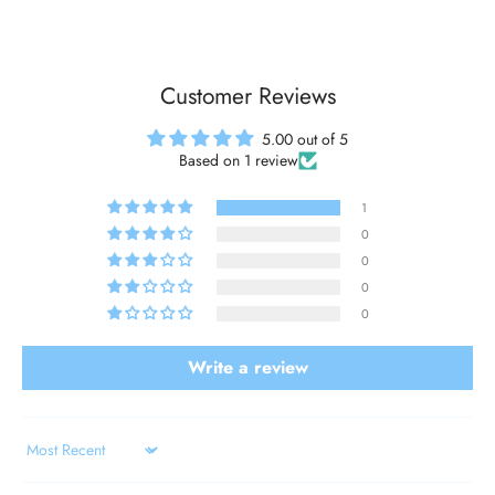
Customer Reviews
5.00 out of 5
Based on 1 review
1
0
0
0
0
Write a review
Sort by