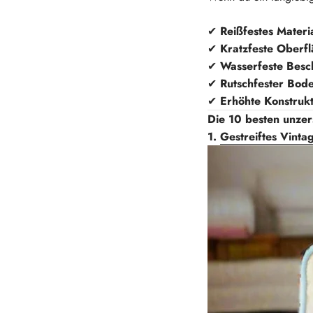
✔
Reißfestes Materia
✔
Kratzfeste Oberfl
✔
Wasserfeste Besc
✔
Rutschfester Bod
✔
Erhöhte Konstrukt
Die 10 besten unze
1.
Gestreiftes Vinta