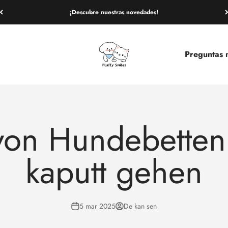
¡Descubre nuestras novedades!
Fluffy Smiles
Preguntas 
von Hundebetten,
kaputt gehen
5 mar 2025
De kan sen