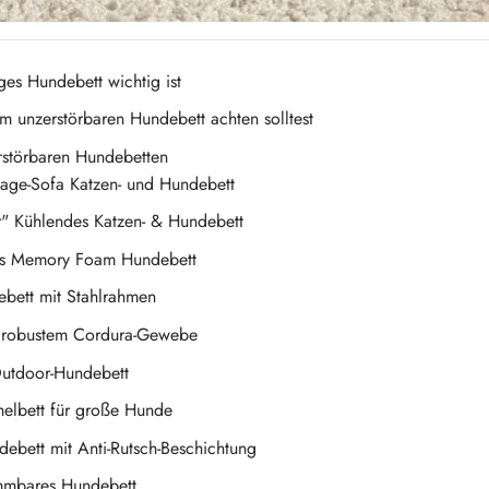
es Hundebett wichtig ist
m unzerstörbaren Hundebett achten solltest
rstörbaren Hundebetten
ntage-Sofa Katzen- und Hundebett
r" Kühlendes Katzen- & Hundebett
es Memory Foam Hundebett
ebett mit Stahlrahmen
s robustem Cordura-Gewebe
Outdoor-Hundebett
chelbett für große Hunde
debett mit Anti-Rutsch-Beschichtung
mmbares Hundebett