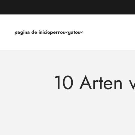
pagina de inicio
perros
gatos
10 Arten 